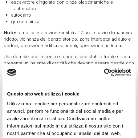
escavatore cingolato con pinze oleodinamiche e
frantumatore
autocarro
gru con pinza
Note:
tempi di esecuzione limitati a 12 ore, spazio di manovra
ridotto, vicinanza del centro storico, zona interdetta ad auto e
pedoni, protezione edifici adiacenti, operazione notturna.
Una demolizione in centro storico di uno stabile fronte strada
presenta un insieme di criticità che devono essere gestite con
esperienza e sicurezza. Spazi estremamente ristretti, messa in
sicurezza degli edifici adiacenti, tempi ridotti per non bloccare
il traffico cittadino e imprevisti che devono essere risolti in
emergenza e con professionalità: durante le operazioni è stato
Questo sito web utilizza i cookie
infatti rilevato amianto occultato in una canna fumaria nascosta
e si è intervenuti con rapidità alla rimozione in sicurezza del
Utilizziamo i cookie per personalizzare contenuti ed
materiale e al suo corretto smaltimento. Nonostante queste
annunci, per fornire funzionalità dei social media e per
operazioni d’urgenza inizialmente non calcolate, si è riusciti ad
analizzare il nostro traffico. Condividiamo inoltre
operare nei tempi ristretti concessi dalle autorità, lavorando di
informazioni sul modo in cui utilizza il nostro sito con i
Chi Siamo
notte con torre faro da 12.000 watt: in sole 12 ore si è
nostri partner che si occupano di analisi dei dati web,
proceduto alla rimozione e smaltimento dell’amianto scoperto