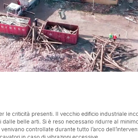
CA SITI E
FORNITURA DI INERTI E
SERVIZI DI RAC
IALI
INERTI RICICLATI
TRASPORTO E
NANTI
GESTIONE RIFIU
e criticità presenti. Il vecchio edificio industriale in
 dalle belle arti. Si è reso necessario ridurre al minim
enivano controllate durante tutto l’arco dell’interven
cavatori in caso di vibrazioni eccessive.