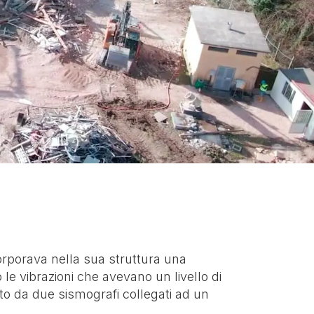
COLTA,
GESTIONE IMPIANTI E
CONSULENZE
RIPRISTINO
AMBIENTALI
TI
AMBIENTALE
corporava nella sua struttura una
o le vibrazioni che avevano un livello di
to da due sismografi collegati ad un