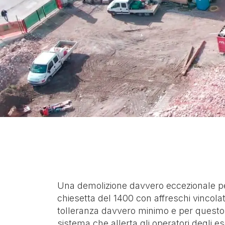
SCAVI, INTERVENTI E
DEMOLIZIONI
BONIFI
ASSISTENZA
MATER
INQUI
Una demolizione davvero eccezionale per l
chiesetta del 1400 con affreschi vincolati
tolleranza davvero minimo e per questo v
sistema che allerta gli operatori degli es