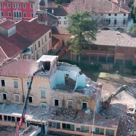
logie
Parco Macchine
Certifi